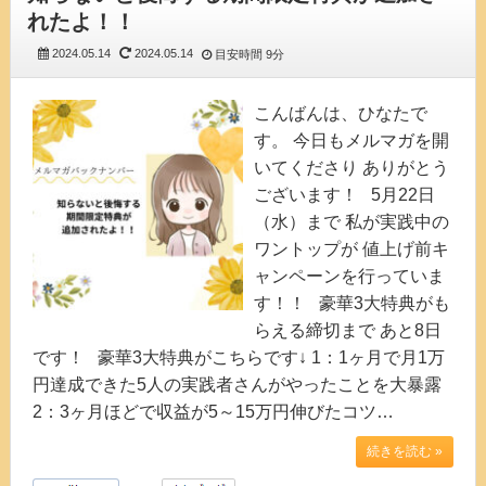
れたよ！！
2024.05.14
2024.05.14
目安時間
9分
こんばんは、ひなたで
す。 今日もメルマガを開
いてくださり ありがとう
ございます！ 5月22日
（水）まで 私が実践中の
ワントップが 値上げ前キ
ャンペーンを行っていま
す！！ 豪華3大特典がも
らえる締切まで あと8日
です！ 豪華3大特典がこちらです↓ 1：1ヶ月で月1万
円達成できた5人の実践者さんがやったことを大暴露
2：3ヶ月ほどで収益が5～15万円伸びたコツ…
続きを読む »