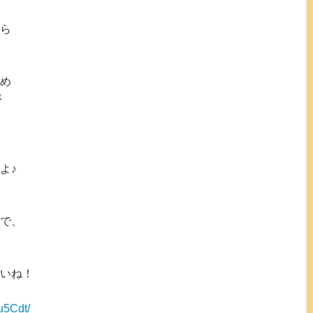
ら
め
が
よ♪
で、
いね！
6u5Cdt/