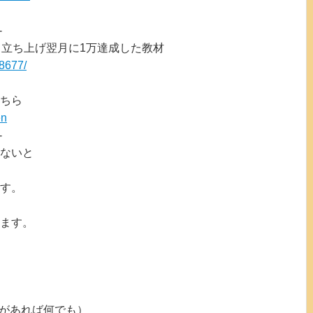
-
も立ち上げ翌月に1万達成した教材
08677/
ちら
en
-
ないと
す。
ます。
どがあれば何でも）