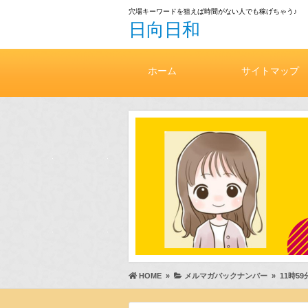
穴場キーワードを狙えば時間がない人でも稼げちゃう♪
日向日和
ホーム
サイトマップ
HOME
»
メルマガバックナンバー
»
11時5