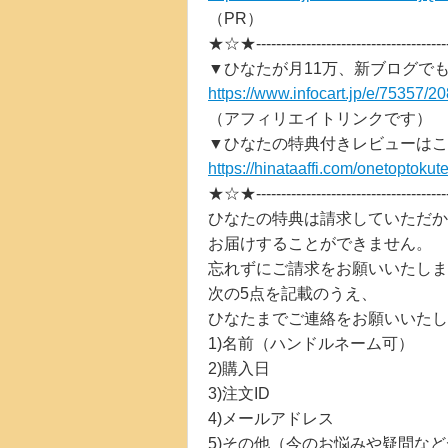
（PR）
★☆★--------------------------------------
▼ひなたが月11万、新ブログで
https://www.infocart.jp/e/75357/2
（アフィリエイトリンクです）
▼ひなたの特典付きレビューはこ
https://hinataaffi.com/onetoptokut
★☆★--------------------------------------
ひなたの特典は請求していただか
お届けすることができません。
忘れずにご請求をお願いいたしま
次の5点を記載のうえ、
ひなたまでご連絡をお願いいたし
1)名前（ハンドルネーム可）
2)購入日
3)注文ID
4)メールアドレス
5)その他（今のお悩みや疑問な