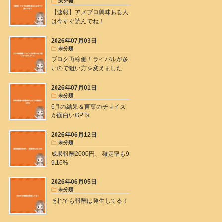
未分類
【速報】アメブロ興味ある人
は今すぐ読んでね！
2026年07月03日
未分類
ブログ再稼働！ライバルが多
いので狙い方を変えました
2026年07月01日
未分類
6月の結果＆言葉のチョイス
が面白いGPTs
2026年06月12日
未分類
成果報酬2000円、 確定率も9
9.16%
2026年06月05日
未分類
それでも報酬は発生してる！