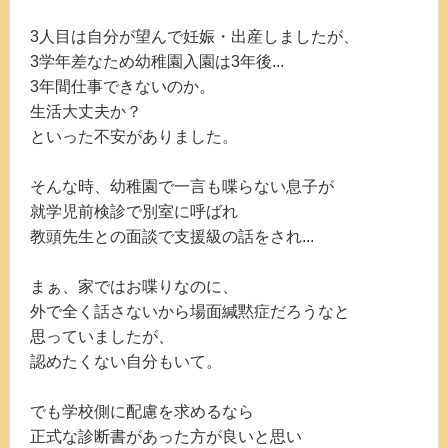
3人目は自分が望んで妊娠・出産しましたが、
3学年差なため幼稚園入園は3年後...
3年間仕事できないのか。
生活大丈夫か？
といった不安がありました。
そんな時、幼稚園で一言も喋らない息子が
就学児前検診で別室に呼ばれ
教頭先生との面談で支援級の話をされ...
まぁ、家ではお喋りなのに、
外で全く話さないから場面緘黙症だろうなと
思っていましたが、
認めたくない自分もいて。
でも学校側に配慮を求めるなら
正式な診断書があった方が良いと思い