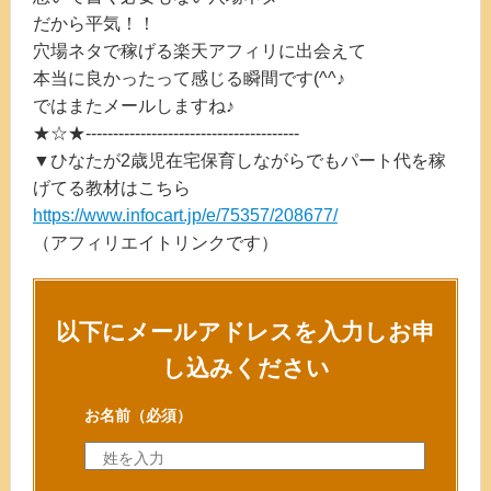
だから平気！！
穴場ネタで稼げる楽天アフィリに出会えて
本当に良かったって感じる瞬間です(^^♪
ではまたメールしますね♪
★☆★---------------------------------------
▼ひなたが2歳児在宅保育しながらでもパート代を稼
げてる教材はこちら
https://www.infocart.jp/e/75357/208677/
（アフィリエイトリンクです）
以下にメールアドレスを入力しお申
し込みください
お名前
（必須）