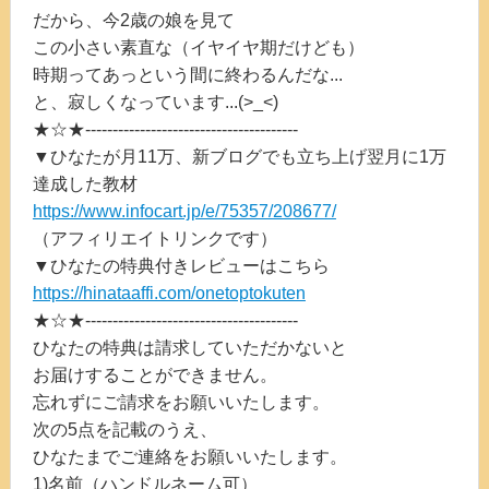
だから、今2歳の娘を見て
この小さい素直な（イヤイヤ期だけども）
時期ってあっという間に終わるんだな...
と、寂しくなっています...(>_<)
★☆★---------------------------------------
▼ひなたが月11万、新ブログでも立ち上げ翌月に1万
達成した教材
https://www.infocart.jp/e/75357/208677/
（アフィリエイトリンクです）
▼ひなたの特典付きレビューはこちら
https://hinataaffi.com/onetoptokuten
★☆★---------------------------------------
ひなたの特典は請求していただかないと
お届けすることができません。
忘れずにご請求をお願いいたします。
次の5点を記載のうえ、
ひなたまでご連絡をお願いいたします。
1)名前（ハンドルネーム可）