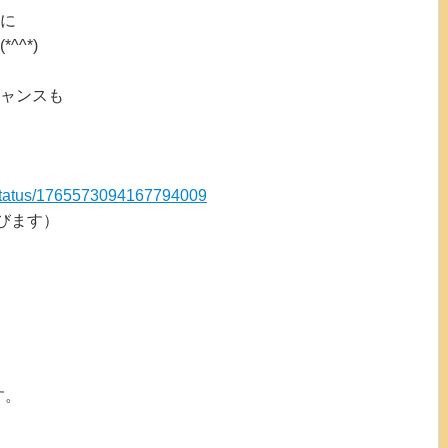
に
^*)
ャンスも
！
i/status/1765573094167794009
びます）
す。
。