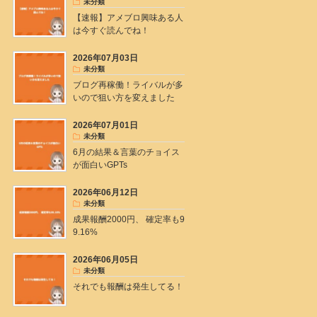
未分類
【速報】アメブロ興味ある人
は今すぐ読んでね！
2026年07月03日
未分類
ブログ再稼働！ライバルが多
いので狙い方を変えました
2026年07月01日
未分類
6月の結果＆言葉のチョイス
が面白いGPTs
2026年06月12日
未分類
成果報酬2000円、 確定率も9
9.16%
2026年06月05日
未分類
それでも報酬は発生してる！