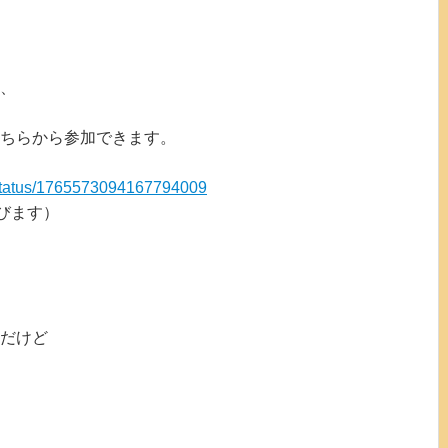
、
こちらから参加できます。
i/status/1765573094167794009
びます）
だけど