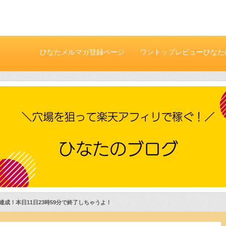
ひなたメルマガ登録ページ
ワントップレビューひなた
付き
達成！本日11日23時59分で終了しちゃうよ！