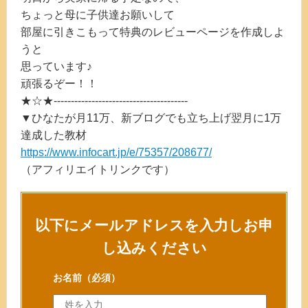
ちょっと母に子供達お願いして
部屋に引きこもって特典のレビューページを作成しよ
うと
思っています♪
頑張るぞー！！
★☆★---------------------------------------
▼ひなたが月11万、新ブログでも立ち上げ翌月に1万
達成した教材
https://www.infocart.jp/e/75357/208677/
（アフィリエイトリンクです）
以下にメールアドレスを入力しお申
し込みください
お名前
（必須）