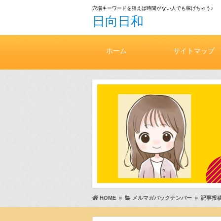
穴場キーワードを狙えば時間がない人でも稼げちゃう♪
日向日和
ホーム
サイトマップ
HOME
»
メルマガバックナンバー
»
記事投