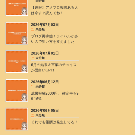
未分類
【速報】アメブロ興味ある人
は今すぐ読んでね！
2026年07月03日
未分類
ブログ再稼働！ライバルが多
いので狙い方を変えました
2026年07月01日
未分類
6月の結果＆言葉のチョイス
が面白いGPTs
2026年06月12日
未分類
成果報酬2000円、 確定率も9
9.16%
2026年06月05日
未分類
それでも報酬は発生してる！