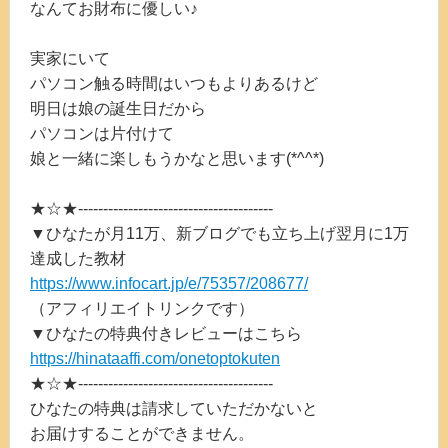
なんてお財布に優しい♪
実家にいて
パソコン触る時間はいつもよりあるけど
明日は娘の誕生日だから
パソコンは片付けて
娘と一緒に楽しもうかなと思います(*^^*)
★☆★---------------------------------------
▼ひなたが月11万、新ブログでも立ち上げ翌月に1万
達成した教材
https://www.infocart.jp/e/75357/208677/
（アフィリエイトリンクです）
▼ひなたの特典付きレビューはこちら
https://hinataaffi.com/onetoptokuten
★☆★---------------------------------------
ひなたの特典は請求していただかないと
お届けすることができません。